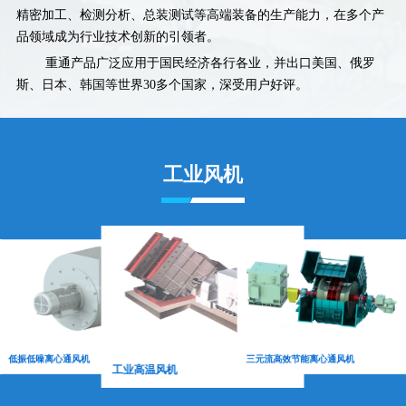
精密加工、检测分析、总装测试等高端装备的生产能力，在多个产
品领域成为行业技术创新的引领者。
重通产品广泛应用于国民经济各行各业，并出口美国、俄罗
斯、日本、韩国等世界30多个国家，深受用户好评。
工业风机
工业高温风机
干熄循环风机
三元流高效节能离心通风机