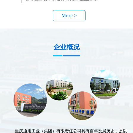
More >
企业概况
重庆通用工业（集团）有限责任公司具有百年发展历史，是以