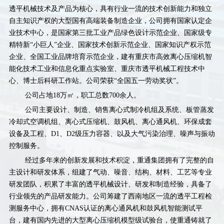
透平机械技术及产品为核心，具有行业一流的技术创新能力和独立
自主知识产权的大型国有高端装备制造企业，公司拥有国家认定企
业技术中心，是国家第三批工业产品绿色设计示范企业、国家级专
精特新“小巨人”企业、国家技术创新示范企业、国家知识产权示范
企业、全国工业品牌培育示范企业，建有重庆市高效离心压缩机智
能化技术工业和信息化重点实验室、重庆市透平机械工程技术中
心、博士后科研工作站。公司荣获“全国五一劳动奖状”。
公司占地18万㎡，职工总数700余人。
公司主要设计、制造、销售离心式制冷机组及系统、板管蒸发
冷却式空调机组、离心式压缩机、鼓风机、离心通风机、环保成套
设备及工程、D1、D2级压力容器、以及大气污染治理、噪声与振动
控制服务。
经过多年来的创新发展和技术积淀，重通集团拥有了完整的自
主设计和研发体系，组建了气动、噪音、结构、材料、工艺等专业
研发团队，积累了丰富的透平机械设计、研发和制造经验，具备了
行业领先的产品研发能力。公司筹建了西南地区一流的透平工程检
测服务中心，拥有CNAS认证的离心通风机和鼓风机智能测试平
台，建有国内先进的大型离心压缩机模型级试验台，使重通铸就了