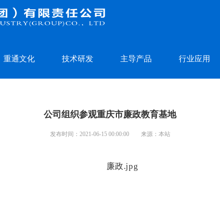
重通文化
技术研发
主导产品
行业应用
公司组织参观重庆市廉政教育基地
发布时间：2021-06-15 00:00:00
来源：本站