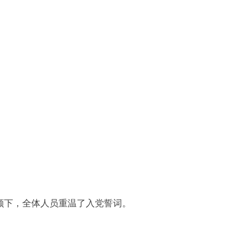
领下，全体人员重温了入党誓词。