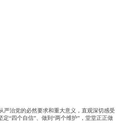
从严治党的必然要求和重大意义，直观深切感受
定“四个自信”、做到“两个维护”，堂堂正正做