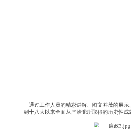
通过工作人员的精彩讲解、图文并茂的展示
到十八大以来全面从严治党所取得的历史性成就